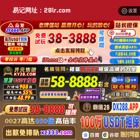
易记网址：28lr.com
设置